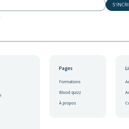
T
Pages
L
Formations
A
Blood quizz
Ac
e
À propos
C