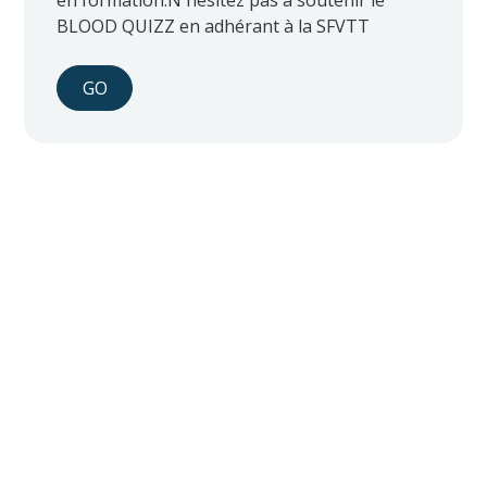
en formation.N'hésitez pas à soutenir le
BLOOD QUIZZ en adhérant à la SFVTT
GO
Contacter la SFVTT
CONTACT