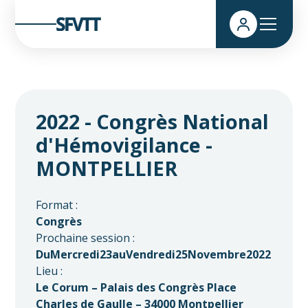
2022 - Congrès National
d'Hémovigilance -
MONTPELLIER
Format :
Congrès
Prochaine session :
Du
Mercredi
23
au
Vendredi
25
Novembre
2022
Lieu :
Le Corum – Palais des Congrès Place
Charles de Gaulle – 34000 Montpellier